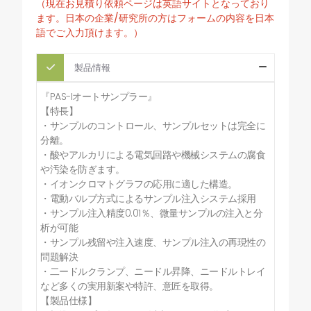
（現在お見積り依頼ページは英語サイトとなっており
ます。日本の企業/研究所の方はフォームの内容を日本
語でご入力頂けます。）
製品情報
『PAS-Iオートサンプラー』
【特長】
・サンプルのコントロール、サンプルセットは完全に
分離。
・酸やアルカリによる電気回路や機械システムの腐食
や汚染を防ぎます。
・イオンクロマトグラフの応用に適した構造。
・電動バルブ方式によるサンプル注入システム採用
・サンプル注入精度0.01％、微量サンプルの注入と分
析が可能
・サンプル残留や注入速度、サンプル注入の再現性の
問題解決
・二ードルクランプ、ニードル昇降、ニードルトレイ
など多くの実用新案や特許、意匠を取得。
【製品仕様】