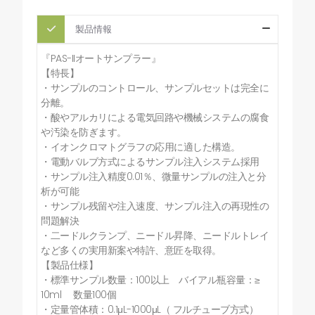
製品情報
『PAS-IIオートサンプラー』
【特長】
・サンプルのコントロール、サンプルセットは完全に
分離。
・酸やアルカリによる電気回路や機械システムの腐食
や汚染を防ぎます。
・イオンクロマトグラフの応用に適した構造。
・電動バルブ方式によるサンプル注入システム採用
・サンプル注入精度0.01％、微量サンプルの注入と分
析が可能
・サンプル残留や注入速度、サンプル注入の再現性の
問題解決
・二ードルクランプ、ニードル昇降、ニードルトレイ
など多くの実用新案や特許、意匠を取得。
【製品仕様】
・標準サンプル数量：100以上 バイアル瓶容量：≥
10ml 数量100個
・定量管体積：0.1μL-1000μL（ フルチューブ方式）