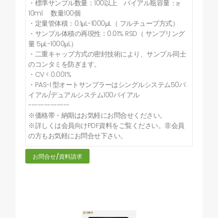
・標準サンプル数量：100以上 バイアル瓶容量：≥
10ml 数量100個
・定量管体積：0.1μL-1000μL（ フルチューブ方式）
・サンプル体積の再現性：0.01% RSD（ サンプリング
量 5μL-1000μL）
・二重キャップ方式の密封技術により、サンプル同士
のコンタミを防ぎます。
・CV < 0.001%
・PAS-I 型オートサンプラーはシングルシステム50バ
イアル/デュアルシステム100バイアル
-------------
※価格帯・納期はお気軽にお問合せください。
※詳しくは会員向けPDF資料をご覧ください。非会員
の方もお気軽にお問合せ下さい。
お問合せ/資料請求