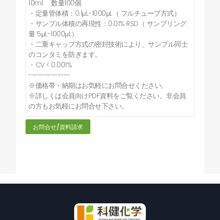
10ml 数量100個
・定量管体積：0.1μL-1000μL（ フルチューブ方式）
・サンプル体積の再現性：0.01% RSD（ サンプリング
量 5μL-1000μL）
・二重キャップ方式の密封技術により、サンプル同士
のコンタミを防ぎます。
・CV < 0.001%
-------------
※価格帯・納期はお気軽にお問合せください。
※詳しくは会員向けPDF資料をご覧ください。非会員
の方もお気軽にお問合せ下さい。
お問合せ/資料請求