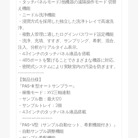
・タッチパネルモード/他機器の遠隔操作モード 切替
え機能
・ニードル洗浄機能
・浸潤方式を採用した独立した洗浄トレイで高速洗
浄。
・複数人管理に適したログインパスワード設定機能
・洗浄、充填、すすぎ、サンプリング、希釈、混合、
注入、分析がリアルタイム表示。
・4.3インチのタッチパネル液晶を搭載
・485ポートを繋げることでさまざまな機器に対応。
・密閉式システムにより実験室内の汚染を防ぎます。
-------------
【製品仕様】
『PAS-III 型オートサンプラー』
・稼働モード：XYZ三軸連動
・サンプル数：最大120
・サンプルトレイ：2個
・4.3インチのタッチパネル液晶搭載
-------------
『PAS-V型（サンプル自動セット、希釈機能付き）』
・自動サンプル調整機能
・サンプル希釈機能