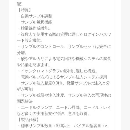
能）
【特長】
・自動サンプル調整
・サンプル希釈機能
・検量線作成機能。
・複数人で使用する際の管理に適したログインパスワ
ード設定機能。
・サンプルのコントロール、サンプルセットは完全に
分離。
・酸やアルカリによる電気回路や機械システムの腐食
や汚染を防ぎます。
・イオンクロマトグラフの応用に適した構造。
・電動バルブ方式によるサンプル注入システム採用
・サンプル注入精度0.01％、微量サンプルの注入と分
析が可能
・サンプル残留や注入速度、サンプル注入の再現性の
問題解決
・二ードルクランプ、ニードル昇降、ニードルトレイ
など多くの実用新案や特許、意匠を取得。
【製品仕様】
・標準サンプル数量：100以上 バイアル瓶容量：≥