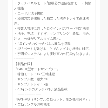
・タッチパネルモード/他機器の遠隔操作モード 切替
え機能
・ニードル洗浄機能
・浸潤方式を採用した独立した洗浄トレイで高速洗
浄。
・複数人管理に適したログインパスワード設定機能
・洗浄、充填、すすぎ、サンプリング、希釈、混合、
注入、分析がリアルタイム表示。
・4.3インチのタッチパネル液晶を搭載
・485ポートを繋げることでさまざまな機器に対応。
・密閉式システムにより実験室内の汚染を防ぎます。
-------------
【製品仕様】
『PAS-III 型オートサンプラー』
・稼働モード：XYZ三軸連動
・サンプル数：最大120
・サンプルトレイ：2個
・4.3インチのタッチパネル液晶搭載
-------------
『PAS-V型（サンプル自動セット、希釈機能付き）』
・自動サンプル調整機能